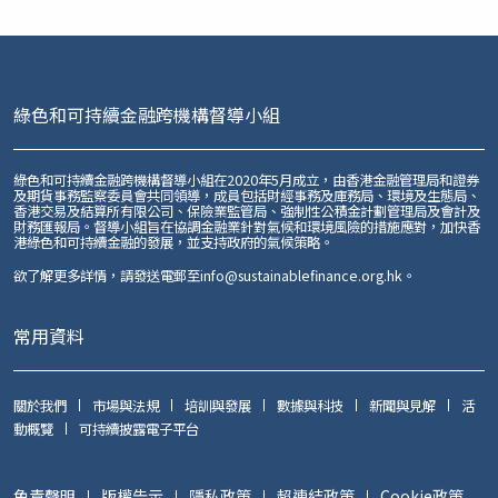
綠色和可持續金融跨機構督導小組
綠色和可持續金融跨機構督導小組在2020年5月成立，由香港金融管理局和證券
及期貨事務監察委員會共同領導，成員包括財經事務及庫務局、環境及生態局、
香港交易及結算所有限公司、保險業監管局、強制性公積金計劃管理局及會計及
財務匯報局。督導小組旨在協調金融業針對氣候和環境風險的措施應對，加快香
港綠色和可持續金融的發展，並支持政府的氣候策略。
欲了解更多詳情，請發送電郵至
info@sustainablefinance.org.hk
。
常用資料
關於我們
市場與法規
培訓與發展
數據與科技
新聞與見解
活
動概覽
可持續披露電子平台
免責聲明
版權告示
隱私政策
超連結政策
Cookie政策